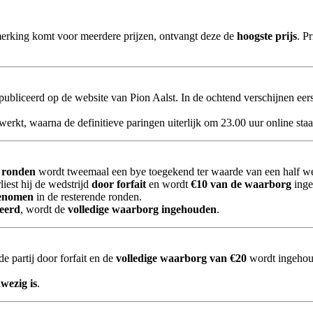
nmerking komt voor meerdere prijzen, ontvangt deze de
hoogste prijs
. P
liceerd op de website van Pion Aalst. In de ochtend verschijnen eers
erkt, waarna de definitieve paringen uiterlijk om 23.00 uur online staa
3 ronden
wordt tweemaal een bye toegekend ter waarde van een half we
rliest hij de wedstrijd
door forfait
en wordt
€10 van de waarborg
inge
genomen
in de resterende ronden.
meerd
, wordt de
volledige waarborg ingehouden
.
e partij door forfait en de
volledige waarborg van €20
wordt ingehou
wezig is
.