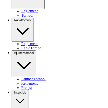
Reglement
Tornooi
Rapidtornooi
Reglement
RapidTornooi
Ajuinentornooi
AjuinenTornooi
Reglement
Erelijst
Interclub