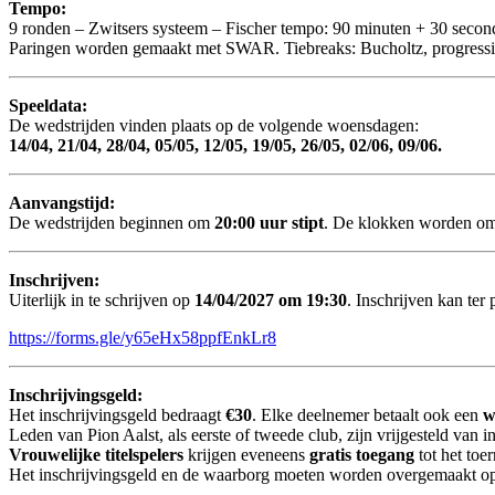
Tempo:
9 ronden – Zwitsers systeem – Fischer tempo: 90 minuten + 30 second
Paringen worden gemaakt met SWAR. Tiebreaks: Bucholtz, progressive,
Speeldata:
De wedstrijden vinden plaats op de volgende woensdagen:
14/04, 21/04, 28/04, 05/05, 12/05, 19/05, 26/05, 02/06, 09/06.
Aanvangstijd:
De wedstrijden beginnen om
20:00 uur stipt
. De klokken worden om 
Inschrijven:
Uiterlijk in te schrijven op
14/04/2027 om 19:30
. Inschrijven kan ter 
https://forms.gle/y65eHx58ppfEnkLr8
Inschrijvingsgeld:
Het inschrijvingsgeld bedraagt
€30
. Elke deelnemer betaalt ook een
w
Leden van Pion Aalst, als eerste of tweede club, zijn vrijgesteld van i
Vrouwelijke titelspelers
krijgen eveneens
gratis toegang
tot het toer
Het inschrijvingsgeld en de waarborg moeten worden overgemaakt op