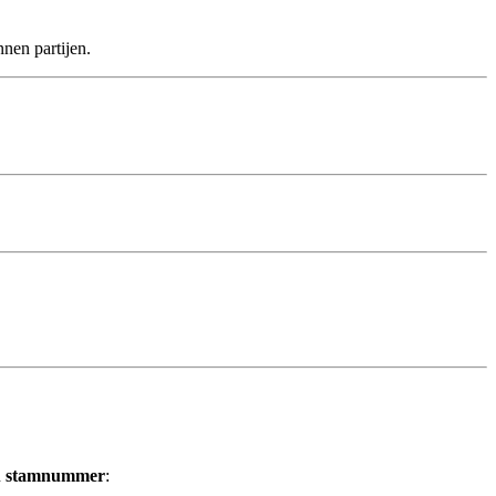
nen partijen.
n
stamnummer
: