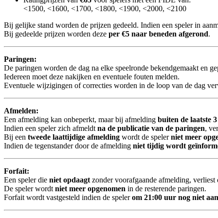
<1500, <1600, <1700, <1800, <1900, <2000, <2100
Bij gelijke stand worden de prijzen gedeeld. Indien een speler in aa
Bij gedeelde prijzen worden deze
per €5 naar beneden afgerond
.
Paringen:
De paringen worden de dag na elke speelronde bekendgemaakt en gepub
Iedereen moet deze nakijken en eventuele fouten melden.
Eventuele wijzigingen of correcties worden in de loop van de dag verw
Afmelden:
Een afmelding kan onbeperkt, maar bij afmelding
buiten de laatste 
Indien een speler zich afmeldt
na de publicatie van de paringen
, ve
Bij een
tweede laattijdige afmelding
wordt de speler
niet meer op
Indien de tegenstander door de afmelding
niet tijdig wordt geïnfor
Forfait:
Een speler die
niet opdaagt
zonder voorafgaande afmelding, verliest d
De speler wordt
niet meer opgenomen
in de resterende paringen.
Forfait wordt vastgesteld indien de speler
om 21:00 uur nog niet aan