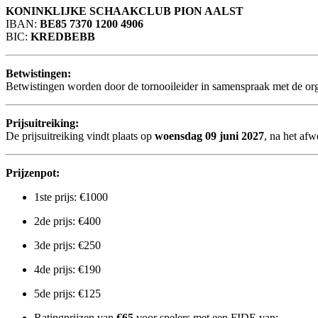
KONINKLIJKE SCHAAKCLUB PION AALST
IBAN:
BE85 7370 1200 4906
BIC:
KREDBEBB
Betwistingen:
Betwistingen worden door de tornooileider in samenspraak met de org
Prijsuitreiking:
De prijsuitreiking vindt plaats op
woensdag 09 juni 2027
, na het afw
Prijzenpot:
1ste prijs: €1000
2de prijs: €400
3de prijs: €250
4de prijs: €190
5de prijs: €125
Ratingprijzen van
€65
voor spelers met een FIDE van: