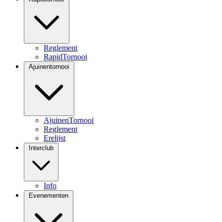
Reglement
RapidTornooi
Ajuinentornooi
AjuinenTornooi
Reglement
Erelijst
Interclub
Info
Evenementen