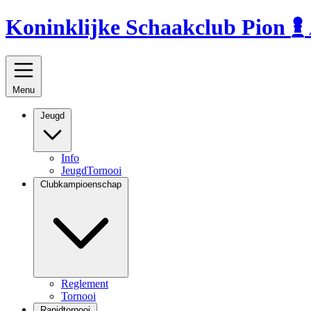
Koninklijke Schaakclub
Pion
Menu
Jeugd
Info
JeugdTornooi
Clubkampioenschap
Reglement
Tornooi
Rapidtornooi