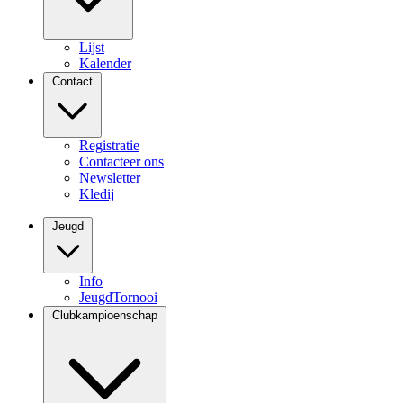
Lijst
Kalender
Contact
Registratie
Contacteer ons
Newsletter
Kledij
Jeugd
Info
JeugdTornooi
Clubkampioenschap